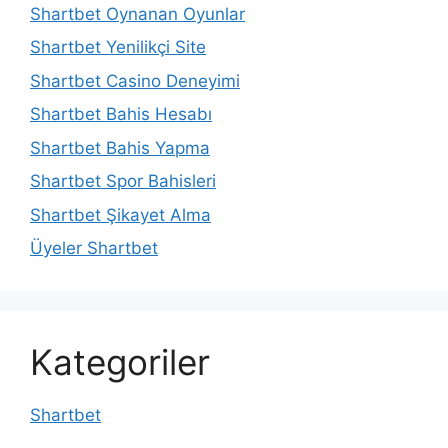
Shartbet Oynanan Oyunlar
Shartbet Yenilikçi Site
Shartbet Casino Deneyimi
Shartbet Bahis Hesabı
Shartbet Bahis Yapma
Shartbet Spor Bahisleri
Shartbet Şikayet Alma
Üyeler Shartbet
Kategoriler
Shartbet