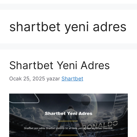
shartbet yeni adres
Shartbet Yeni Adres
Ocak 25, 2025
yazar
Shartbet