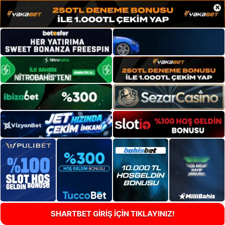
×
SHARTBET GİRİŞ İÇİN TIKLAYINIZ!