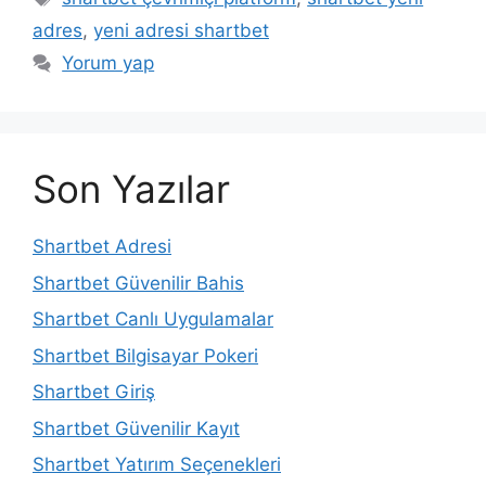
adres
,
yeni adresi shartbet
Yorum yap
Son Yazılar
Shartbet Adresi
Shartbet Güvenilir Bahis
Shartbet Canlı Uygulamalar
Shartbet Bilgisayar Pokeri
Shartbet Giriş
Shartbet Güvenilir Kayıt
Shartbet Yatırım Seçenekleri