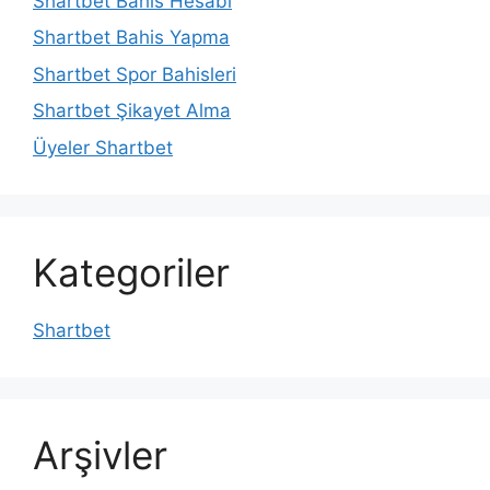
Shartbet Bahis Hesabı
Shartbet Bahis Yapma
Shartbet Spor Bahisleri
Shartbet Şikayet Alma
Üyeler Shartbet
Kategoriler
Shartbet
Arşivler