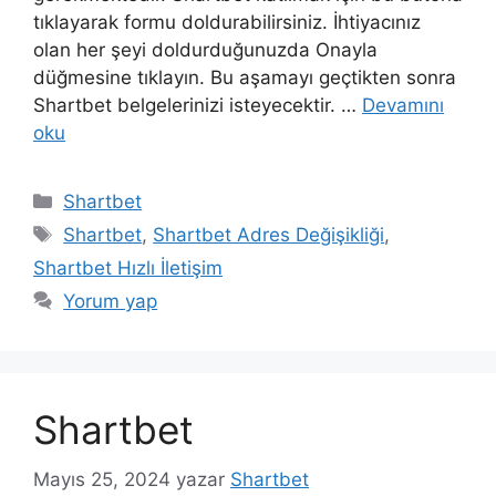
tıklayarak formu doldurabilirsiniz. İhtiyacınız
olan her şeyi doldurduğunuzda Onayla
düğmesine tıklayın. Bu aşamayı geçtikten sonra
Shartbet belgelerinizi isteyecektir. …
Devamını
oku
Kategoriler
Shartbet
Etiketler
Shartbet
,
Shartbet Adres Değişikliği
,
Shartbet Hızlı İletişim
Yorum yap
Shartbet
Mayıs 25, 2024
yazar
Shartbet