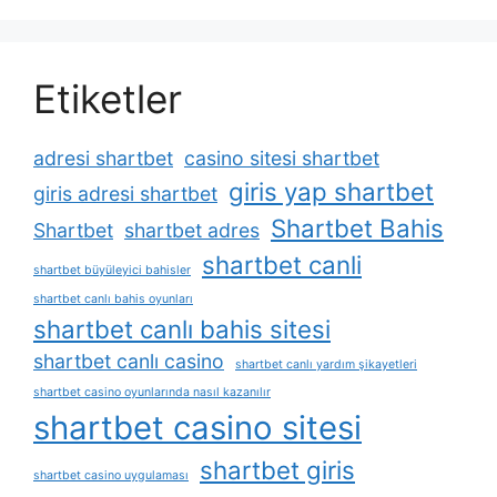
Etiketler
adresi shartbet
casino sitesi shartbet
giris yap shartbet
giris adresi shartbet
Shartbet Bahis
Shartbet
shartbet adres
shartbet canli
shartbet büyüleyici bahisler
shartbet canlı bahis oyunları
shartbet canlı bahis sitesi
shartbet canlı casino
shartbet canlı yardım şikayetleri
shartbet casino oyunlarında nasıl kazanılır
shartbet casino sitesi
shartbet giris
shartbet casino uygulaması