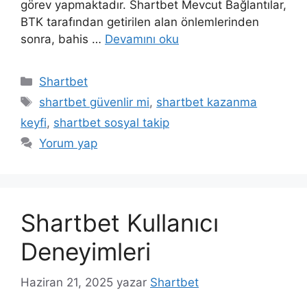
görev yapmaktadır. Shartbet Mevcut Bağlantılar,
BTK tarafından getirilen alan önlemlerinden
sonra, bahis …
Devamını oku
Kategoriler
Shartbet
Etiketler
shartbet güvenlir mi
,
shartbet kazanma
keyfi
,
shartbet sosyal takip
Yorum yap
Shartbet Kullanıcı
Deneyimleri
Haziran 21, 2025
yazar
Shartbet