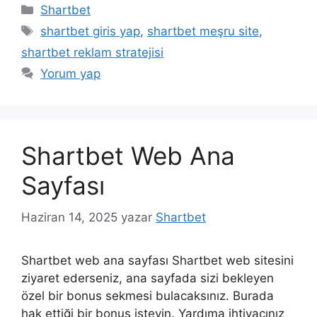
Kategoriler
Shartbet
Etiketler
shartbet giris yap
,
shartbet meşru site
,
shartbet reklam stratejisi
Yorum yap
Shartbet Web Ana
Sayfası
Haziran 14, 2025
yazar
Shartbet
Shartbet web ana sayfası Shartbet web sitesini
ziyaret ederseniz, ana sayfada sizi bekleyen
özel bir bonus sekmesi bulacaksınız. Burada
hak ettiği bir bonus isteyin. Yardıma ihtiyacınız