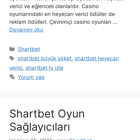
verici ve eğlenceli olanlardır. Casino
oyunlarındaki en heyecan verici ödüller de
reklam ödülleri. Çevrimiçi casino oyunları …
Devamını oku
Kategoriler
Shartbet
Etiketler
shartbet büyük şirket
,
shartbet heyecan
verici
,
shartbet tv izle
Yorum yap
Shartbet Oyun
Sağlayıcıları