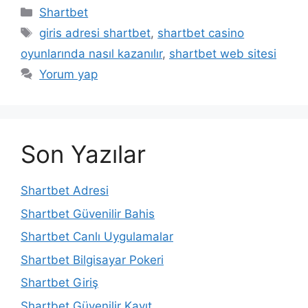
Kategoriler
Shartbet
Etiketler
giris adresi shartbet
,
shartbet casino
oyunlarında nasıl kazanılır
,
shartbet web sitesi
Yorum yap
Son Yazılar
Shartbet Adresi
Shartbet Güvenilir Bahis
Shartbet Canlı Uygulamalar
Shartbet Bilgisayar Pokeri
Shartbet Giriş
Shartbet Güvenilir Kayıt