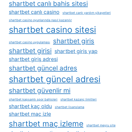
shartbet canlı bahis sitesi
shartbet canlı casino
shartbet canlı yardım şikayetleri
shartbet casino oyunlarında nasıl kazanılır
shartbet casino sitesi
shartbet giris
shartbet casino uygulaması
shartbet girisi
shartbet giris yap
shartbet giriş adresi
shartbet güncel adres
shartbet güncel adresi
shartbet güvenlir mi
shartbet kapsamlı spor bahisleri
shartbet kazanç limitleri
shartbet kaç oldu
shartbet lisanslama
shartbet maç izle
shartbet maç izleme
shartbet meşru site