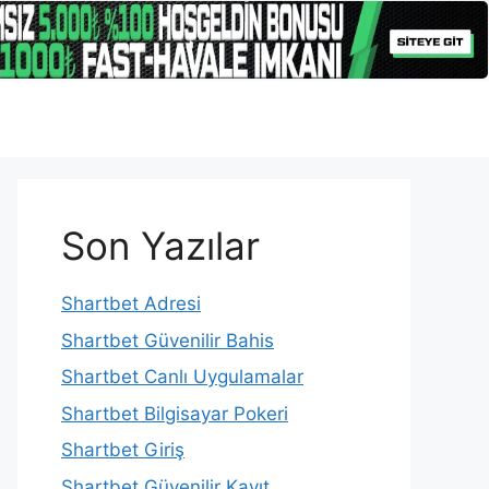
Son Yazılar
Shartbet Adresi
Shartbet Güvenilir Bahis
Shartbet Canlı Uygulamalar
Shartbet Bilgisayar Pokeri
Shartbet Giriş
Shartbet Güvenilir Kayıt