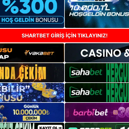
SHARTBET GİRİŞ İÇİN TIKLAYINIZ!