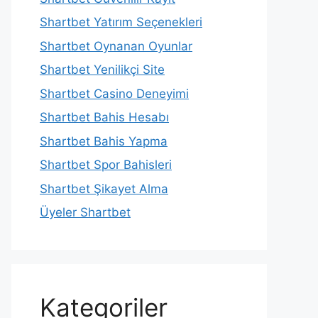
Shartbet Yatırım Seçenekleri
Shartbet Oynanan Oyunlar
Shartbet Yenilikçi Site
Shartbet Casino Deneyimi
Shartbet Bahis Hesabı
Shartbet Bahis Yapma
Shartbet Spor Bahisleri
Shartbet Şikayet Alma
Üyeler Shartbet
Kategoriler