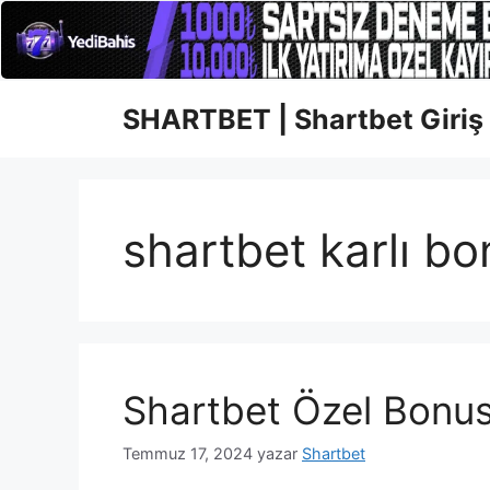
İçeriğe
SHARTBET | Shartbet Giriş 
atla
shartbet karlı b
Shartbet Özel Bonu
Temmuz 17, 2024
yazar
Shartbet