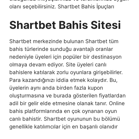
olanı seçebilirsiniz. Shartbet Bahis İpuçları
Shartbet Bahis Sitesi
Shartbet merkezinde bulunan Shartbet tüm
bahis türlerinde sunduğu avantajlı oranlar
nedeniyle üyeleri için popüler bir destinasyon
olmaya devam ediyor. Site üyeleri canlı
bahislere katılarak zorlu oyunlara girişebilirler.
Para kazandığınızı iddia etmek kolaydır. Bu,
üyelerin aynı anda birden fazla kupon
oluşturmasına ve burada gösterilen fiyatlardan
adil bir gelir elde etmesine olanak tanır. Online
bahis platformlarında en çok oynanan oyun
canlı bahistir. Shartbet oyununun bu bölümü
genellikle katılımcılar için en başarılı olanıdır