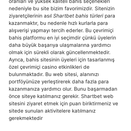
oranları ve yüksek kaliteli bahis seçenekleri
nedeniyle bu site bizim favorimizdir. Sitenizin
ziyaretçilerinin asıl
Shartbet bahis türleri
para
kazanmaktır, bu nedenle hızlı kurlarla para
alışverişi yapmayı tercih ederler. Bu çevrimiçi
bahis platformu en iyi seçimdir çünkü üyelerin
daha büyük başarıya ulaşmalarına yardımcı
olmak için sürekli olarak güncellenmektedir.
Ayrıca, bahis sitesinin üyeleri için tasarlanmış
özel çevrimiçi casino etkinlikleri de
bulunmaktadır. Bu web sitesi, alanınızı
portföyünüze yerleştirerek daha fazla para
kazanmanıza yardımcı olur. Bunu başarmadan
önce siteye katılmanız gerekir. Shartbet web
sitesini ziyaret etmek için puan biriktirmeniz ve
sitede sunulan aktivitelere katılmanız
gerekmektedir