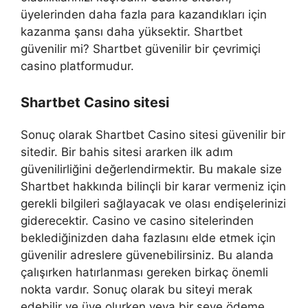
üyelerinden daha fazla para kazandıkları için
kazanma şansı daha yüksektir. Shartbet
güvenilir mi? Shartbet güvenilir bir çevrimiçi
casino platformudur.
Shartbet Casino sitesi
Sonuç olarak Shartbet Casino sitesi güvenilir bir
sitedir. Bir bahis sitesi ararken ilk adım
güvenilirliğini değerlendirmektir. Bu makale size
Shartbet hakkında bilinçli bir karar vermeniz için
gerekli bilgileri sağlayacak ve olası endişelerinizi
giderecektir. Casino ve casino sitelerinden
beklediğinizden daha fazlasını elde etmek için
güvenilir adreslere güvenebilirsiniz. Bu alanda
çalışırken hatırlanması gereken birkaç önemli
nokta vardır. Sonuç olarak bu siteyi merak
edebilir ve üye olurken veya bir şeye ödeme