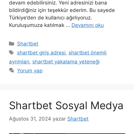
devam edebilirsiniz. Yeni adresinizi bana
bildirdiğiniz için teşekkür ederim. Bu sayede
Türkiye’den de kullanıcı ağırlıyoruz.
Kuruluşumuza katılmak …
Devamını oku
Kategoriler
Shartbet
Etiketler
shartbet giriş adresi
,
shartbet önemli
ayrımları
,
shartbet yakalama yeteneği
Yorum yap
Shartbet Sosyal Medya
Ağustos 31, 2024
yazar
Shartbet