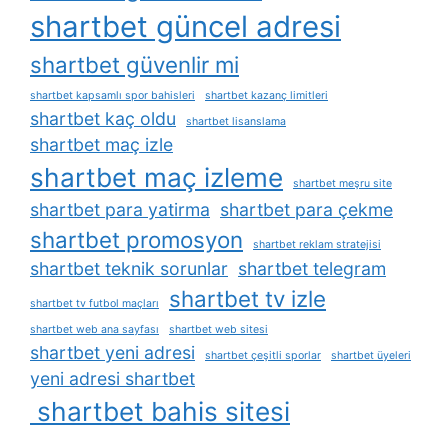
shartbet güncel adresi
shartbet güvenlir mi
shartbet kapsamlı spor bahisleri
shartbet kazanç limitleri
shartbet kaç oldu
shartbet lisanslama
shartbet maç izle
shartbet maç izleme
shartbet meşru site
shartbet para yatirma
shartbet para çekme
shartbet promosyon
shartbet reklam stratejisi
shartbet teknik sorunlar
shartbet telegram
shartbet tv izle
shartbet tv futbol maçları
shartbet web ana sayfası
shartbet web sitesi
shartbet yeni adresi
shartbet çeşitli sporlar
shartbet üyeleri
yeni adresi shartbet
shartbet bahis sitesi