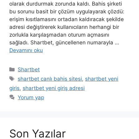
olarak durdurmak zorunda kaldı. Bahis şirketi
bu sorunu basit bir çözüm uygulayarak çözdü:
erişim kısıtlamasını ortadan kaldıracak şekilde
adresi değiştirerek kullanıcıların herhangi bir
zorlukla karşılaşmadan oturum açmasını
sağladı. Shartbet, güncellenen numarayla …
Devamını oku
Kategoriler
Shartbet
Etiketler
shartbet canlı bahis sitesi
,
shartbet yeni
giris
,
shartbet yeni giriş adresi
Yorum yap
Son Yazılar