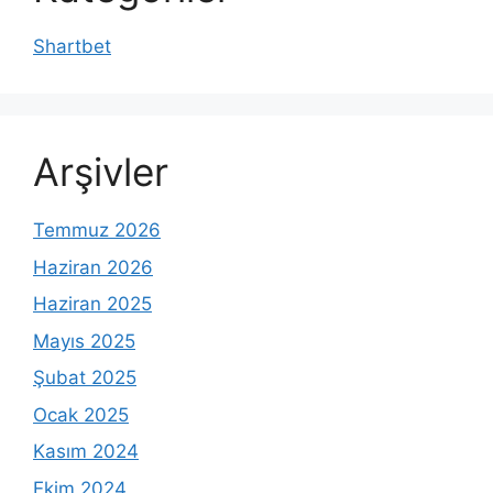
Shartbet
Arşivler
Temmuz 2026
Haziran 2026
Haziran 2025
Mayıs 2025
Şubat 2025
Ocak 2025
Kasım 2024
Ekim 2024