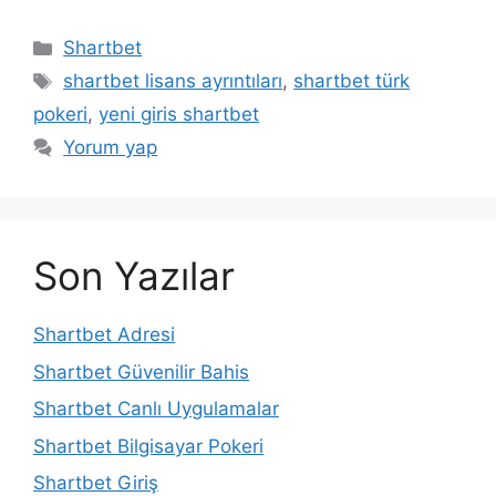
Kategoriler
Shartbet
Etiketler
shartbet lisans ayrıntıları
,
shartbet türk
pokeri
,
yeni giris shartbet
Yorum yap
Son Yazılar
Shartbet Adresi
Shartbet Güvenilir Bahis
Shartbet Canlı Uygulamalar
Shartbet Bilgisayar Pokeri
Shartbet Giriş