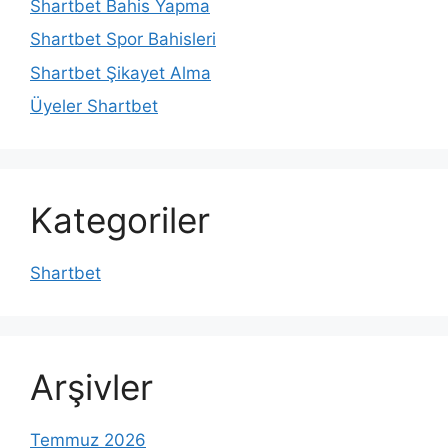
Shartbet Bahis Yapma
Shartbet Spor Bahisleri
Shartbet Şikayet Alma
Üyeler Shartbet
Kategoriler
Shartbet
Arşivler
Temmuz 2026