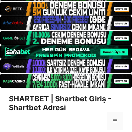
İçeriğe
SHARTBET | Shartbet Giriş -
atla
Shartbet Adresi
Menü