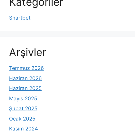
Kategoriler
Shartbet
Arşivler
Temmuz 2026
Haziran 2026
Haziran 2025
Mayıs 2025
Şubat 2025
Ocak 2025
Kasım 2024