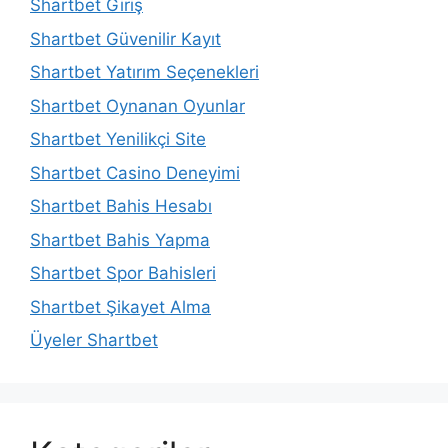
Shartbet Giriş
Shartbet Güvenilir Kayıt
Shartbet Yatırım Seçenekleri
Shartbet Oynanan Oyunlar
Shartbet Yenilikçi Site
Shartbet Casino Deneyimi
Shartbet Bahis Hesabı
Shartbet Bahis Yapma
Shartbet Spor Bahisleri
Shartbet Şikayet Alma
Üyeler Shartbet