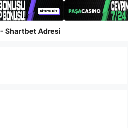
- Shartbet Adresi