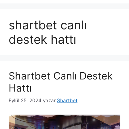
shartbet canlı
destek hattı
Shartbet Canlı Destek
Hattı
Eylül 25, 2024
yazar
Shartbet