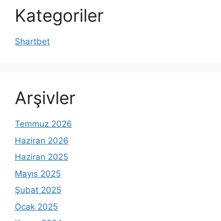
Kategoriler
Shartbet
Arşivler
Temmuz 2026
Haziran 2026
Haziran 2025
Mayıs 2025
Şubat 2025
Ocak 2025