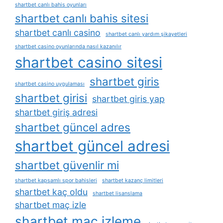
shartbet canlı bahis oyunları
shartbet canlı bahis sitesi
shartbet canlı casino
shartbet canlı yardım şikayetleri
shartbet casino oyunlarında nasıl kazanılır
shartbet casino sitesi
shartbet giris
shartbet casino uygulaması
shartbet girisi
shartbet giris yap
shartbet giriş adresi
shartbet güncel adres
shartbet güncel adresi
shartbet güvenlir mi
shartbet kapsamlı spor bahisleri
shartbet kazanç limitleri
shartbet kaç oldu
shartbet lisanslama
shartbet maç izle
shartbet maç izleme