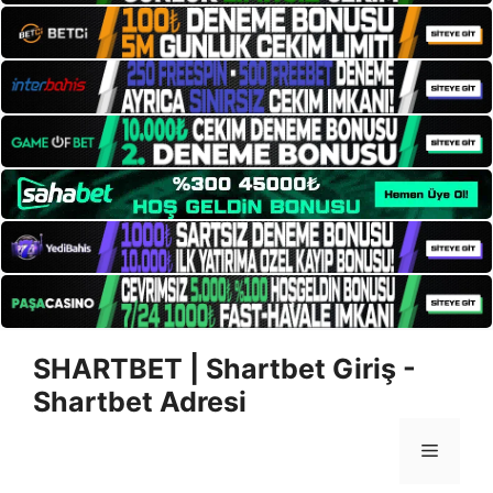
İçeriğe
SHARTBET | Shartbet Giriş -
atla
Shartbet Adresi
Menü