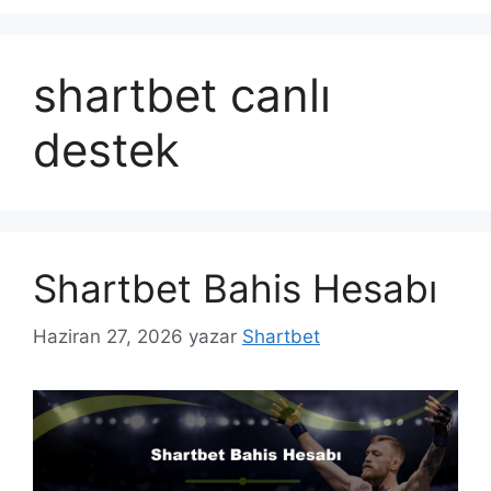
shartbet canlı
destek
Shartbet Bahis Hesabı
Haziran 27, 2026
yazar
Shartbet