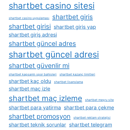
shartbet casino sitesi
shartbet giris
shartbet casino uygulaması
shartbet girisi
shartbet giris yap
shartbet giriş adresi
shartbet güncel adres
shartbet güncel adresi
shartbet güvenlir mi
shartbet kapsamlı spor bahisleri
shartbet kazanç limitleri
shartbet kaç oldu
shartbet lisanslama
shartbet maç izle
shartbet maç izleme
shartbet meşru site
shartbet para yatirma
shartbet para çekme
shartbet promosyon
shartbet reklam stratejisi
shartbet teknik sorunlar
shartbet telegram