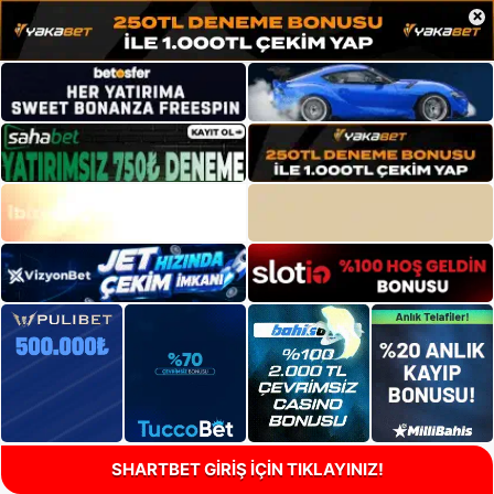
×
SHARTBET GİRİŞ İÇİN TIKLAYINIZ!