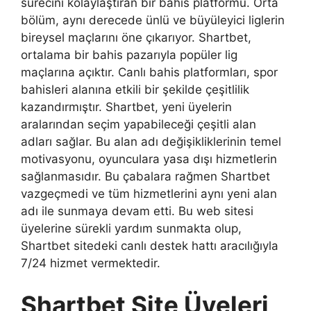
sürecini kolaylaştıran bir bahis platformu. Orta
bölüm, aynı derecede ünlü ve büyüleyici liglerin
bireysel maçlarını öne çıkarıyor. Shartbet,
ortalama bir bahis pazarıyla popüler lig
maçlarına açıktır. Canlı bahis platformları, spor
bahisleri alanına etkili bir şekilde çeşitlilik
kazandırmıştır. Shartbet, yeni üyelerin
aralarından seçim yapabileceği çeşitli alan
adları sağlar. Bu alan adı değişikliklerinin temel
motivasyonu, oyunculara yasa dışı hizmetlerin
sağlanmasıdır. Bu çabalara rağmen Shartbet
vazgeçmedi ve tüm hizmetlerini aynı yeni alan
adı ile sunmaya devam etti. Bu web sitesi
üyelerine sürekli yardım sunmakta olup,
Shartbet sitedeki canlı destek hattı aracılığıyla
7/24 hizmet vermektedir.
Shartbet Site Üyeleri