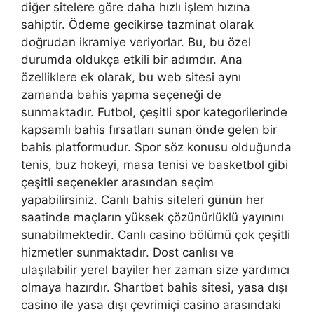
diğer sitelere göre daha hızlı işlem hızına
sahiptir. Ödeme gecikirse tazminat olarak
doğrudan ikramiye veriyorlar. Bu, bu özel
durumda oldukça etkili bir adımdır. Ana
özelliklere ek olarak, bu web sitesi aynı
zamanda bahis yapma seçeneği de
sunmaktadır. Futbol, ​​çeşitli spor kategorilerinde
kapsamlı bahis fırsatları sunan önde gelen bir
bahis platformudur. Spor söz konusu olduğunda
tenis, buz hokeyi, masa tenisi ve basketbol gibi
çeşitli seçenekler arasından seçim
yapabilirsiniz. Canlı bahis siteleri günün her
saatinde maçların yüksek çözünürlüklü yayınını
sunabilmektedir. Canlı casino bölümü çok çeşitli
hizmetler sunmaktadır. Dost canlısı ve
ulaşılabilir yerel bayiler her zaman size yardımcı
olmaya hazırdır. Shartbet bahis sitesi, yasa dışı
casino ile yasa dışı çevrimiçi casino arasındaki