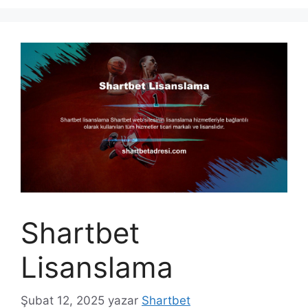
Shartbet
Lisanslama
Şubat 12, 2025
yazar
Shartbet