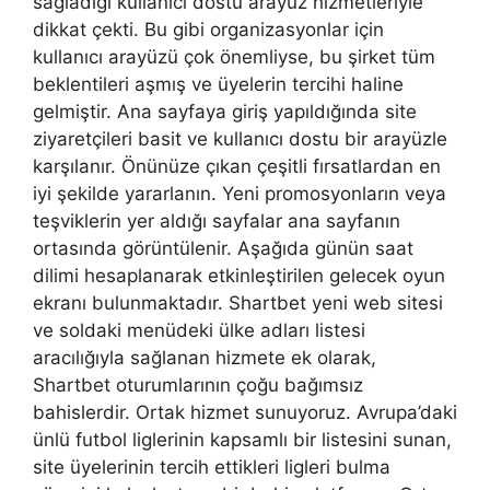
sağladığı kullanıcı dostu arayüz hizmetleriyle
dikkat çekti. Bu gibi organizasyonlar için
kullanıcı arayüzü çok önemliyse, bu şirket tüm
beklentileri aşmış ve üyelerin tercihi haline
gelmiştir. Ana sayfaya giriş yapıldığında site
ziyaretçileri basit ve kullanıcı dostu bir arayüzle
karşılanır. Önünüze çıkan çeşitli fırsatlardan en
iyi şekilde yararlanın. Yeni promosyonların veya
teşviklerin yer aldığı sayfalar ana sayfanın
ortasında görüntülenir. Aşağıda günün saat
dilimi hesaplanarak etkinleştirilen gelecek oyun
ekranı bulunmaktadır. Shartbet yeni web sitesi
ve soldaki menüdeki ülke adları listesi
aracılığıyla sağlanan hizmete ek olarak,
Shartbet oturumlarının çoğu bağımsız
bahislerdir. Ortak hizmet sunuyoruz. Avrupa’daki
ünlü futbol liglerinin kapsamlı bir listesini sunan,
site üyelerinin tercih ettikleri ligleri bulma