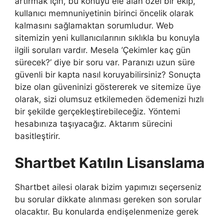
artırmak için, bu konuyu ele alan özel bir ekip,
kullanıcı memnuniyetinin birinci öncelik olarak
kalmasını sağlamaktan sorumludur. Web
sitemizin yeni kullanıcılarının sıklıkla bu konuyla
ilgili soruları vardır. Mesela ‘Çekimler kaç gün
sürecek?’ diye bir soru var. Paranızı uzun süre
güvenli bir kapta nasıl koruyabilirsiniz? Sonuçta
bize olan güveninizi göstererek ve sitemize üye
olarak, sizi olumsuz etkilemeden ödemenizi hızlı
bir şekilde gerçekleştirebileceğiz. Yöntemi
hesabınıza taşıyacağız. Aktarım sürecini
basitleştirir.
Shartbet Katılın Lisanslama
Shartbet ailesi olarak bizim yapımızı seçerseniz
bu sorular dikkate alınması gereken son sorular
olacaktır. Bu konularda endişelenmenize gerek