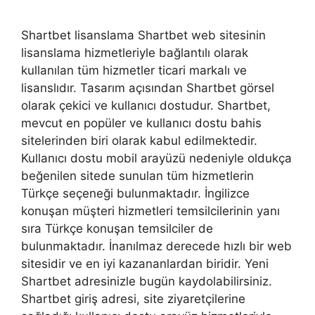
Shartbet lisanslama Shartbet web sitesinin
lisanslama hizmetleriyle bağlantılı olarak
kullanılan tüm hizmetler ticari markalı ve
lisanslıdır. Tasarım açısından Shartbet görsel
olarak çekici ve kullanıcı dostudur. Shartbet,
mevcut en popüler ve kullanıcı dostu bahis
sitelerinden biri olarak kabul edilmektedir.
Kullanıcı dostu mobil arayüzü nedeniyle oldukça
beğenilen sitede sunulan tüm hizmetlerin
Türkçe seçeneği bulunmaktadır. İngilizce
konuşan müşteri hizmetleri temsilcilerinin yanı
sıra Türkçe konuşan temsilciler de
bulunmaktadır. İnanılmaz derecede hızlı bir web
sitesidir ve en iyi kazananlardan biridir. Yeni
Shartbet adresinizle bugün kaydolabilirsiniz.
Shartbet giriş adresi, site ziyaretçilerine