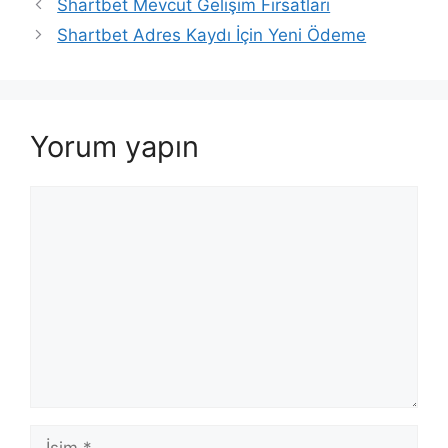
Shartbet Mevcut Gelişim Fırsatları
Shartbet Adres Kaydı İçin Yeni Ödeme
Yorum yapın
Yorum
İsim