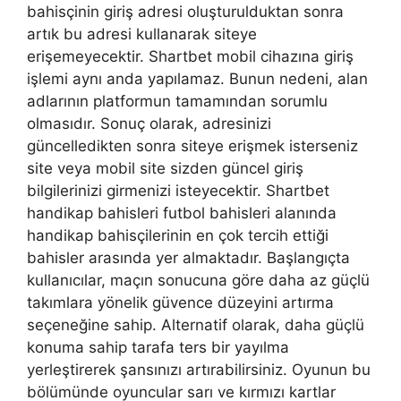
bahisçinin giriş adresi oluşturulduktan sonra
artık bu adresi kullanarak siteye
erişemeyecektir. Shartbet mobil cihazına giriş
işlemi aynı anda yapılamaz. Bunun nedeni, alan
adlarının platformun tamamından sorumlu
olmasıdır. Sonuç olarak, adresinizi
güncelledikten sonra siteye erişmek isterseniz
site veya mobil site sizden güncel giriş
bilgilerinizi girmenizi isteyecektir. Shartbet
handikap bahisleri futbol bahisleri alanında
handikap bahisçilerinin en çok tercih ettiği
bahisler arasında yer almaktadır. Başlangıçta
kullanıcılar, maçın sonucuna göre daha az güçlü
takımlara yönelik güvence düzeyini artırma
seçeneğine sahip. Alternatif olarak, daha güçlü
konuma sahip tarafa ters bir yayılma
yerleştirerek şansınızı artırabilirsiniz. Oyunun bu
bölümünde oyuncular sarı ve kırmızı kartlar