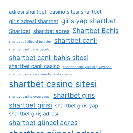
adresi shartbet
casino sitesi shartbet
giris yap shartbet
giris adresi shartbet
Shartbet Bahis
Shartbet
shartbet adres
shartbet canli
shartbet büyüleyici bahisler
shartbet canlı bahis oyunları
shartbet canlı bahis sitesi
shartbet canlı casino
shartbet canlı yardım şikayetleri
shartbet casino oyunlarında nasıl kazanılır
shartbet casino sitesi
shartbet giris
shartbet casino uygulaması
shartbet girisi
shartbet giris yap
shartbet giriş adresi
shartbet güncel adres