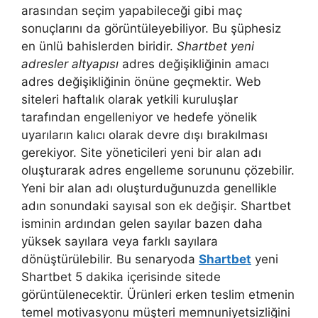
arasından seçim yapabileceği gibi maç
sonuçlarını da görüntüleyebiliyor. Bu şüphesiz
en ünlü bahislerden biridir.
Shartbet yeni
adresler altyapısı
adres değişikliğinin amacı
adres değişikliğinin önüne geçmektir. Web
siteleri haftalık olarak yetkili kuruluşlar
tarafından engelleniyor ve hedefe yönelik
uyarıların kalıcı olarak devre dışı bırakılması
gerekiyor. Site yöneticileri yeni bir alan adı
oluşturarak adres engelleme sorununu çözebilir.
Yeni bir alan adı oluşturduğunuzda genellikle
adın sonundaki sayısal son ek değişir. Shartbet
isminin ardından gelen sayılar bazen daha
yüksek sayılara veya farklı sayılara
dönüştürülebilir. Bu senaryoda
Shartbet
yeni
Shartbet 5 dakika içerisinde sitede
görüntülenecektir. Ürünleri erken teslim etmenin
temel motivasyonu müşteri memnuniyetsizliğini