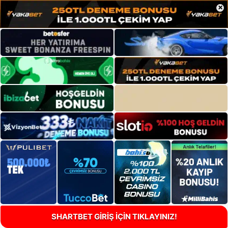
×
SHARTBET GİRİŞ İÇİN TIKLAYINIZ!